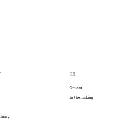
Last chance
UTFORSKA ALLA TOPPAR & T-SHIRTS
T
OM
Om oss
In the making
alning