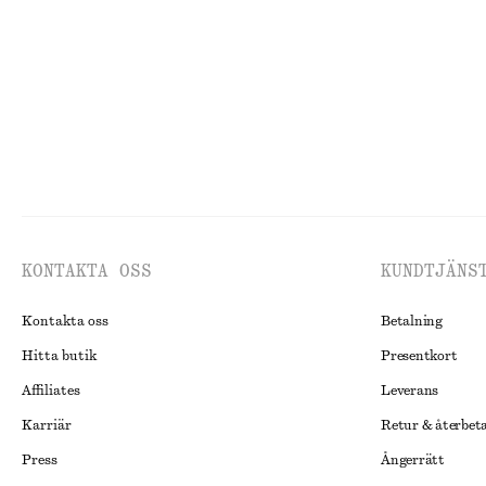
Last chance
Last chance
KONTAKTA OSS
KUNDTJÄNS
Kontakta oss
Betalning
Hitta butik
Presentkort
Affiliates
Leverans
Karriär
Retur & återbet
Press
Ångerrätt