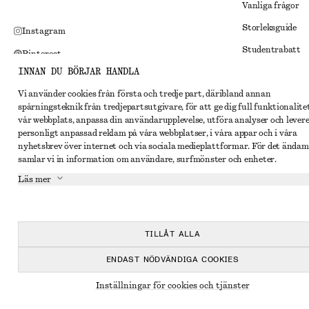
Vanliga frågor
Storleksguide
Instagram
Studentrabatt
Pinterest
INNAN DU BÖRJAR HANDLA
Alternativ tvist
Facebook
Vi använder cookies från första och tredje part, däribland annan
Villkor
Youtube
spårningsteknik från tredjepartsutgivare, för att ge dig full funktionalite
Medlemsvillkor
vår webbplats, anpassa din användarupplevelse, utföra analyser och lever
TikTok
personligt anpassad reklam på våra webbplatser, i våra appar och i våra
Cookies och data
nyhetsbrev över internet och via sociala medieplattformar. För det ändam
samlar vi in information om användare, surfmönster och enheter.
Inställningar fö
Läs mer
Sekretessmeddel
Användarvillkor
Tillgänglighetsp
TILLÅT ALLA
ENDAST NÖDVÄNDIGA COOKIES
Inställningar för cookies och tjänster