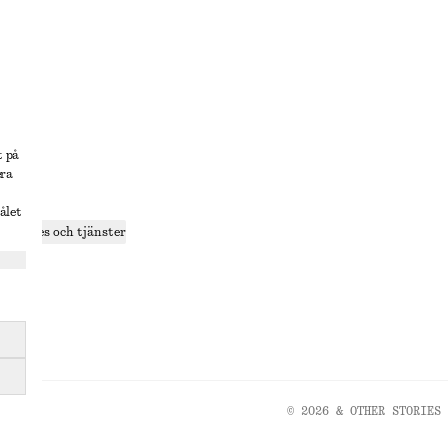
lösning
t på
era
delning
ålet
r cookies och tjänster
ande
olicy
© 2026 & OTHER STORIES