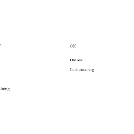
T
OM
Om oss
In the making
alning