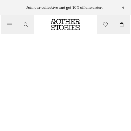
Join our collective and get 10% off one order.
/
TOPPAR & T-SHIRTS
RIBBAD LÅNGÄRMAD TOPP
320 KR
MÖRKBRUN
+
11
/
KLÄDER
XS
S
M
L
Storleksguide
STORLEK
VÄLJ STORLEK