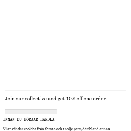
100% ekologisk bomull
+
5
+
7
Ärmlös v-ringad stickad topp
Midiklänning med knytband i midjan
550 kr
990 kr
Stickad tröja
Stickad tröja i alpackablandning
550 kr
890 kr
+
3
UTFORSKA ALLA TOPPAR & T-SHIRTS
Join our collective and get 10% off one order.
CREATE ACCOUNT
INNAN DU BÖRJAR HANDLA
Vi använder cookies från första och tredje part, däribland annan