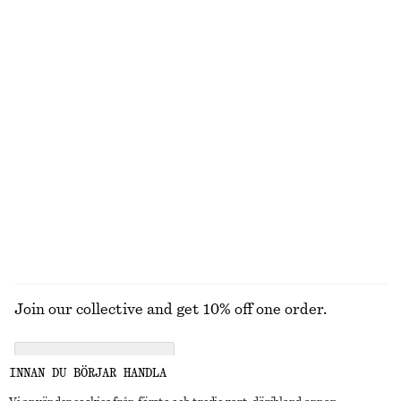
Last chance
Last chance
+
5
Pointellestickad t-shirt
Asymmetrisk midikjol med volang
450 kr
690 kr
490 kr
890 kr
Last chance
Last chance
Ribbade strumpor med volang
T-shirt i bomull med rund hals
90 kr
270 kr
100% bomull
+
12
UTFORSKA ALLA BLUSAR & SKJORTOR
Join our collective and get 10% off one order.
CREATE ACCOUNT
INNAN DU BÖRJAR HANDLA