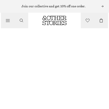
Join our collective and get 10% off one order.
/
BLUSAR & SKJORTOR
VOLANGBLUS
550 KR
1090 KR
/
LAST CHANCE
KLÄDER
GUL
32
34
36
38
40
42
44