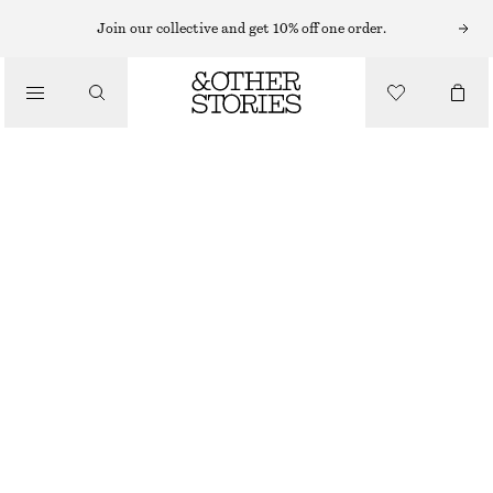
BYXOR MED SLIM FIT
Join our collective and get 10% off one order.
/
BYXA MED PRESSVECK OCH SMALA BEN
BYXOR
390 KR
790 KR
/
LAST CHANCE
KLÄDER
SVART
32
34
36
38
40
42
44