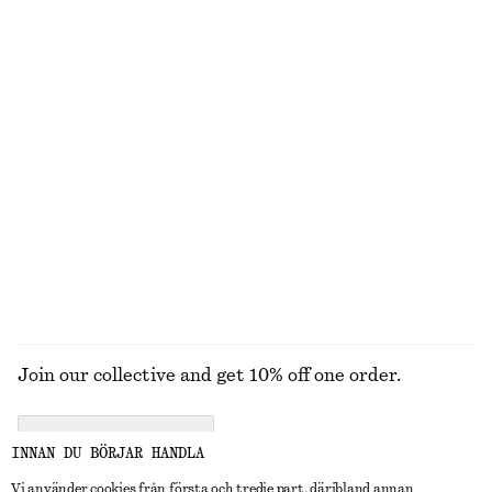
UTFORSKA ANDRA KOLLEKTIONER
STICKAT
KLÄNNINGAR
ACCESSOARER
JACKOR &
KAPPOR
Join our collective and get 10% off one order.
CREATE ACCOUNT
INNAN DU BÖRJAR HANDLA
Vi använder cookies från första och tredje part, däribland annan