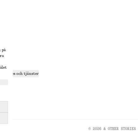
lösning
t på
era
delning
ålet
r cookies och tjänster
ande
olicy
© 2026 & OTHER STORIES