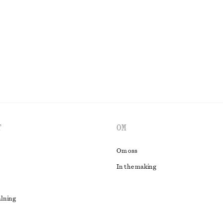
Last chance
UTFORSKA ALLA TOPPAR & T-SHIRTS
T
OM
Om oss
In the making
alning