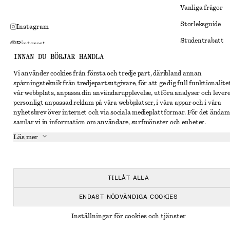
Vanliga frågor
Storleksguide
Instagram
Studentrabatt
Pinterest
INNAN DU BÖRJAR HANDLA
Alternativ tvist
Facebook
Vi använder cookies från första och tredje part, däribland annan
Villkor
Youtube
spårningsteknik från tredjepartsutgivare, för att ge dig full funktionalite
Medlemsvillkor
vår webbplats, anpassa din användarupplevelse, utföra analyser och lever
TikTok
personligt anpassad reklam på våra webbplatser, i våra appar och i våra
Cookies och data
nyhetsbrev över internet och via sociala medieplattformar. För det ändam
samlar vi in information om användare, surfmönster och enheter.
Inställningar fö
Läs mer
Sekretessmeddel
Användarvillkor
Tillgänglighetsp
TILLÅT ALLA
ENDAST NÖDVÄNDIGA COOKIES
Inställningar för cookies och tjänster