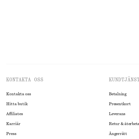
TIDIGARE NEDSATT PRIS:
490 KR
Last chance
Last chance
100% bomull
KONTAKTA OSS
KUNDTJÄNS
Kontakta oss
Betalning
Hitta butik
Presentkort
Affiliates
Leverans
Karriär
Retur & återbet
Press
Ångerrätt