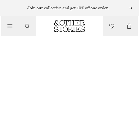
RAKA JEANS
Join our collective and get 10% off one order.
/
JEANS
RAKA JEANS
/
1090 KR
KLÄDER
GRÅBLÅ
32
34
36
38
40
42
44
Storleksguide
STORLEK