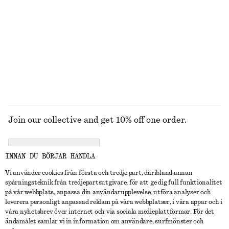
KLÄNNINGAR
KJOLAR
ACCESSOARER
TOPPAR & T-
SHIRTS
Join our collective and get 10% off one order.
CREATE ACCOUNT
INNAN DU BÖRJAR HANDLA
Vi använder cookies från första och tredje part, däribland annan
spårningsteknik från tredjepartsutgivare, för att ge dig full funktionalitet
KONTAKTA OSS
på vår webbplats, anpassa din användarupplevelse, utföra analyser och
leverera personligt anpassad reklam på våra webbplatser, i våra appar och i
Kontakta oss
Instagram
våra nyhetsbrev över internet och via sociala medieplattformar. För det
KUNDTJÄNST
ändamålet samlar vi in information om användare, surfmönster och
Hitta butik
Pinterest