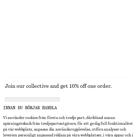
+
10
+
3
Bomullsskjorta med figurnära midja
Croppad barrel-leg byxa
990 kr
990 kr
New
New
100% bomull
UTFORSKA ALLA HATTAR, KEPSAR OCH MÖSSOR
Join our collective and get 10% off one order.
CREATE ACCOUNT
INNAN DU BÖRJAR HANDLA
Vi använder cookies från första och tredje part, däribland annan
spårningsteknik från tredjepartsutgivare, för att ge dig full funktionalitet
KONTAKTA OSS
på vår webbplats, anpassa din användarupplevelse, utföra analyser och
leverera personligt anpassad reklam på våra webbplatser, i våra appar och i