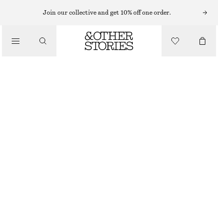
HATTAR, KEPSAR OCH MÖSSOR
Join our collective and get 10% off one order.
MOCKABASKER
/
690 KR
ACCESSOARER
OUT OF STOCK
SVART
M/56
L/58