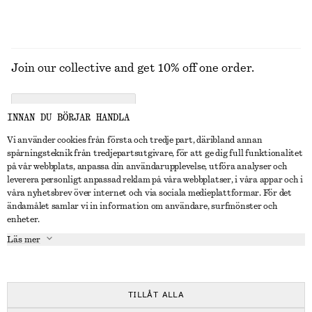
Join our collective and get 10% off one order.
CREATE ACCOUNT
INNAN DU BÖRJAR HANDLA
Vi använder cookies från första och tredje part, däribland annan
spårningsteknik från tredjepartsutgivare, för att ge dig full funktionalitet
KONTAKTA OSS
på vår webbplats, anpassa din användarupplevelse, utföra analyser och
leverera personligt anpassad reklam på våra webbplatser, i våra appar och i
Kontakta oss
Instagram
våra nyhetsbrev över internet och via sociala medieplattformar. För det
KUNDTJÄNST
ändamålet samlar vi in information om användare, surfmönster och
Hitta butik
Pinterest
enheter.
Betalning
OM
Affiliates
Facebook
Läs mer
Presentkort
Om oss
Karriär
Youtube
Leverans
In the making
Press
TikTok
Retur & återbetalning
TILLÅT ALLA
Ångerrätt