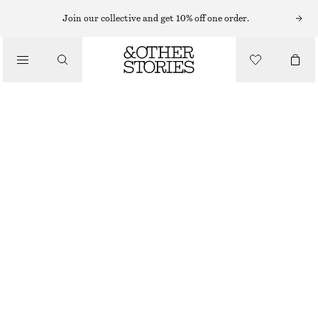
Join our collective and get 10% off one order.
NYHETER
THE ORDINARY SHAMPOO THE ORDINARY SULFATE 4 % CLEANSER
130 KR
OUT OF STOCK
THE ORDINARY SHAMPOO
VÄLJ STORLEK