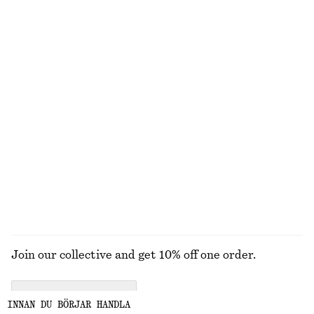
1390 kr
890 kr
100% bomull
+
1
Oversized utilityjacka med dragsko
Avsmalnande stickad cardigan
1590 kr
990 kr
100% bomull
Ull-bomull
Kappa med skärp
Raka jeans
1590 kr
1090 kr
UTFORSKA ALLA JACKOR & KAPPOR
Join our collective and get 10% off one order.
CREATE ACCOUNT
INNAN DU BÖRJAR HANDLA