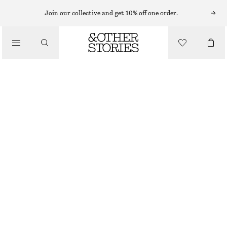
Join our collective and get 10% off one order.
/
JACKOR & KAPPOR
TRENCHCOAT I ULL MED KNYTSKÄRP
2290 KR
/
KLÄDER
MULLVAD
XS
S
M
L
Storleksguide
STORLEK