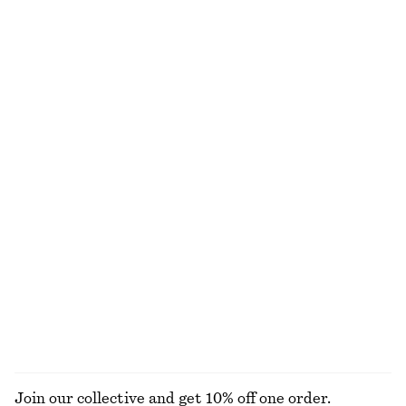
T-shirt med rund halsringning
Minislipklänning i satin
170 kr
250 kr
550 kr
790 kr
Last chance
Last chance
100% bomull
+
1
Bandeau-bikinitopp
Baddräkt med fyrkantig halsringning
320 kr
690 kr
Ribbad bikiniöverdel i bandeaumodell
Bikinitopp med halterneck
250 kr
320 kr
250 kr
320 kr
Last chance
Last chance
Online exclusive
UTFORSKA ALLA BADKLÄDER
Join our collective and get 10% off one order.