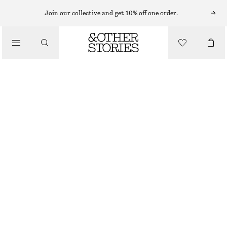
Join our collective and get 10% off one order.
/
BIKINIS
/
TREKANTSBIKINITOPP
BADKLÄDER
250 KR
320 KR
LAST CHANCE
/
KLÄDER
BRUN
32
34
36
38
40
42
44