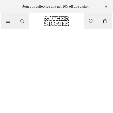
Join our collective and get 10% off one order.
/
JACKOR & KAPPOR
DUBBELKNÄPPT KAPPA I ULL
2790 KR
/
KLÄDER
MÖRKLILA
XS
S
M
L
Storleksguide
STORLEK