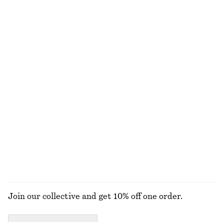
Boxig t-shirt i bomull
Vida jeans
270 kr
990 kr
100% ekologisk bomull
+
8
+
7
T-shirt i bomull med rund hals
Boxig t-shirt i bomull
270 kr
270 kr
100% bomull
100% ekologisk bomull
+
12
+
7
Loafers i läder
Rynkad blus
1390 kr
790 kr
New
New
+
4
UTFORSKA ALLA JACKOR & KAPPOR
Join our collective and get 10% off one order.