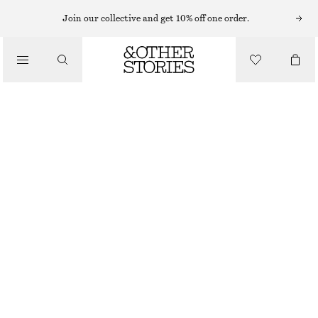
JEANS MED HÖG MIDJA
Join our collective and get 10% off one order.
/
VIDA JEANS
JEANS
490 KR
990 KR
/
LAST CHANCE
KLÄDER
MÖRKRÖD
+
11
32
34
36
38
40
42
44
Storleksguide
STORLEK