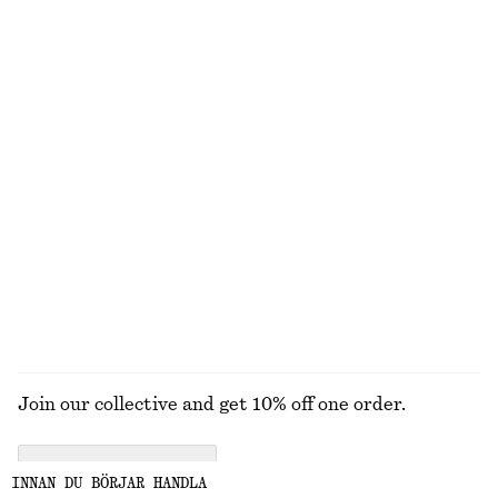
INTE VAD DU LETADE EFTER?
UTFORSKA ANDRA KOLLEKTIONER
KLÄNNINGAR
KJOLAR
ACCESSOARER
TOPPAR & T-
SHIRTS
Join our collective and get 10% off one order.
CREATE ACCOUNT
INNAN DU BÖRJAR HANDLA