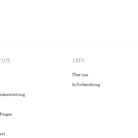
ALLE DÜFTE ENTDECKEN
VICE
INFO
Über uns
In Vorbereitung
ückerstattung
 Fragen
att