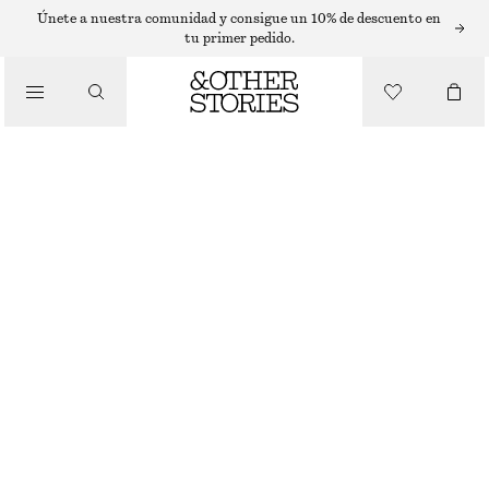
COLLARES
Únete a nuestra comunidad y consigue un 10% de descuento en
tu primer pedido.
/
JOYERÍA
ADJUSTABLEGLASSSTONENECKLACE
/
ACCESORIOS
€ 35
AGOTADO
GREEN STONES
ONESIZE
TALLA