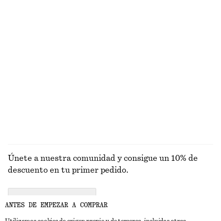
+
1
+
2
Traje de baño texturizado
Camiseta de tirantes de canalé en algodón
€ 59
€ 22
+
1
Camiseta de tirantes de canalé en algodón
Pantalones cortos tipo sastre de lino
€ 22
€ 69
+
1
+
1
EXPLORAR JOYERÍA
Únete a nuestra comunidad y consigue un 10% de
descuento en tu primer pedido.
CREATE ACCOUNT
ANTES DE EMPEZAR A COMPRAR