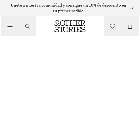
Únete a nuestra comunidad y consigue un 10% de descuento en
tu primer pedido.
NOVEDAD
BUTTERFLYEMBROIDEREDBUSTIERTOP
€ 69
AGOTADO
WHITE
32
34
36
38
40
42
44