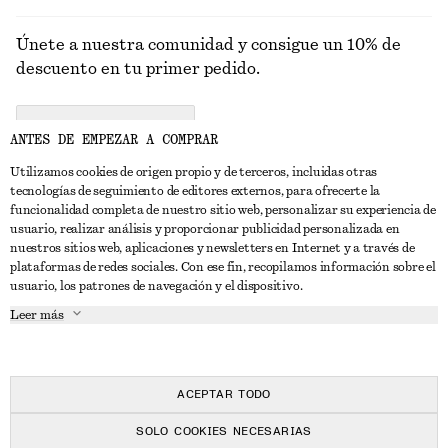
Únete a nuestra comunidad y consigue un 10% de
descuento en tu primer pedido.
CREATE ACCOUNT
ANTES DE EMPEZAR A COMPRAR
Utilizamos cookies de origen propio y de terceros, incluidas otras
tecnologías de seguimiento de editores externos, para ofrecerte la
PONTE EN CONTACTO CON NOSOTROS
funcionalidad completa de nuestro sitio web, personalizar su experiencia de
usuario, realizar análisis y proporcionar publicidad personalizada en
Contacta con nosotros
Instagram
nuestros sitios web, aplicaciones y newsletters en Internet y a través de
ATENCIÓN AL CLIENTE
plataformas de redes sociales. Con ese fin, recopilamos información sobre el
Localizador de tiendas
Pinterest
usuario, los patrones de navegación y el dispositivo.
Pago
ACERCA DE
Filiales
Facebook
Leer más
Tarjeta regalo
Sobre nosotros
Empleo
YouTube
Entrega
Fase de creación
Prensa
TikTok
Devolución y reembolso
ACEPTAR TODO
Derecho de desistimiento
SOLO COOKIES NECESARIAS