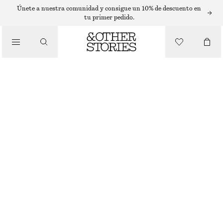
PENDIENTES
Únete a nuestra comunidad y consigue un 10% de descuento en
tu primer pedido.
/
JOYERÍA
CONJUNTO DE PENDIENTES DE ARO GRUESO
/
€ 25
ACCESORIOS
AGOTADO
PLATA
ONESIZE
TALLA