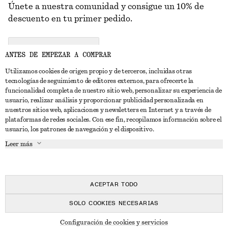
Únete a nuestra comunidad y consigue un 10% de
descuento en tu primer pedido.
CREATE ACCOUNT
ANTES DE EMPEZAR A COMPRAR
Utilizamos cookies de origen propio y de terceros, incluidas otras
tecnologías de seguimiento de editores externos, para ofrecerte la
PONTE EN CONTACTO CON NOSOTROS
funcionalidad completa de nuestro sitio web, personalizar su experiencia de
usuario, realizar análisis y proporcionar publicidad personalizada en
Contacta con nosotros
Instagram
nuestros sitios web, aplicaciones y newsletters en Internet y a través de
ATENCIÓN AL CLIENTE
plataformas de redes sociales. Con ese fin, recopilamos información sobre el
Localizador de tiendas
Pinterest
usuario, los patrones de navegación y el dispositivo.
Pago
ACERCA DE
Filiales
Facebook
Leer más
Tarjeta regalo
Sobre nosotros
Empleo
YouTube
Entrega
Fase de creación
Prensa
TikTok
Devolución y reembolso
ACEPTAR TODO
Derecho de desistimiento
SOLO COOKIES NECESARIAS
Preguntas frecuentes
© 2026 & OTHER STORIES
Configuración de cookies y servicios
Guía de tallas