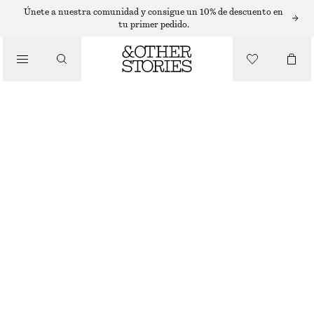
PANTALONES ENTALLADOS
Únete a nuestra comunidad y consigue un 10% de descuento en
tu primer pedido.
/
HIGHWAISTWOOLFLAREDTROUSERS
PANTALONES
€ 99
AGOTADO
/
ROPA
GREY
32
34
36
38
40
42
44