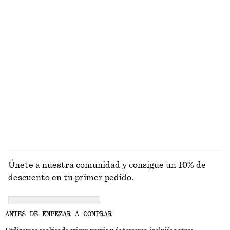
EXPLORA OTRAS COLECCIONES
PRENDAS DE
VESTIDOS
ACCESORIOS
CHAQUETAS Y
PUNTO
ABRIGOS
Únete a nuestra comunidad y consigue un 10% de
descuento en tu primer pedido.
CREATE ACCOUNT
ANTES DE EMPEZAR A COMPRAR