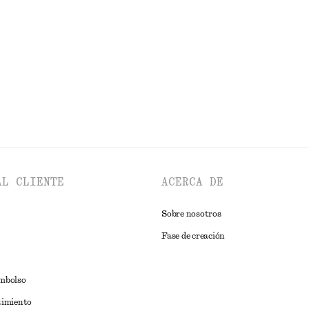
€ 19
€ 49
gánico
Última oportunidad
EXPLORAR TOPS Y CAMISETAS
AL CLIENTE
ACERCA DE
Sobre nosotros
Fase de creación
embolso
timiento