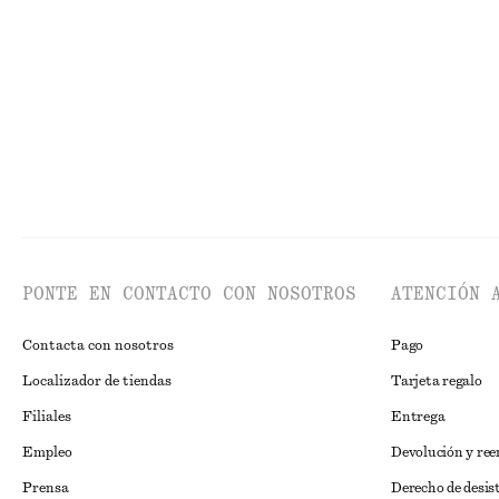
€ 49
€ 89
€ 39
Última oportunidad
Seda-algodón
100% algodón or
PONTE EN CONTACTO CON NOSOTROS
ATENCIÓN 
Contacta con nosotros
Pago
Localizador de tiendas
Tarjeta regalo
Filiales
Entrega
Empleo
Devolución y re
Prensa
Derecho de desis