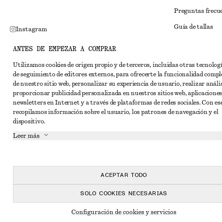
Preguntas frecu
Guía de tallas
Instagram
Descuento para 
Pinterest
ANTES DE EMPEZAR A COMPRAR
Solución alternat
Facebook
Utilizamos cookies de origen propio y de terceros, incluidas otras tecnolog
de seguimiento de editores externos, para ofrecerte la funcionalidad compl
Términos y condi
YouTube
de nuestro sitio web, personalizar su experiencia de usuario, realizar anális
Términos y cond
proporcionar publicidad personalizada en nuestros sitios web, aplicaciones
TikTok
newsletters en Internet y a través de plataformas de redes sociales. Con ese
Cookies y compar
recopilamos información sobre el usuario, los patrones de navegación y el
dispositivo.
Configuración de
Leer más
Aviso de privaci
Condiciones de s
Declaración de ac
ACEPTAR TODO
SOLO COOKIES NECESARIAS
Configuración de cookies y servicios