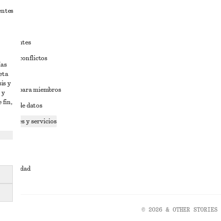
entes
estudiantes
iva de conflictos
ías
eta
ciones
is y
iciones para miembros
 y
 fin,
tición de datos
 cookies y servicios
dad
ervicio
cesibilidad
© 2026 & OTHER STORIES