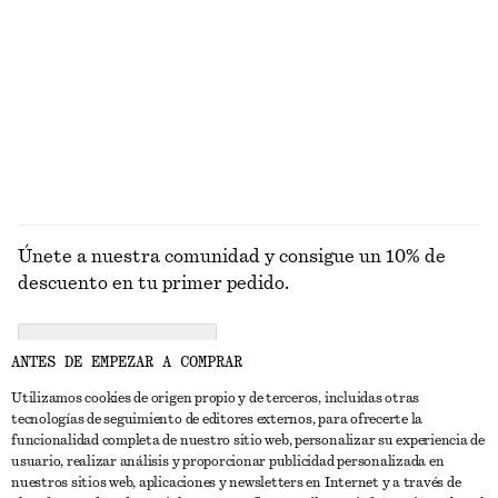
ROSTRO
UTENSILIOS
LABIOS
OJOS Y CEJA
Únete a nuestra comunidad y consigue un 10% de
descuento en tu primer pedido.
CREATE ACCOUNT
ANTES DE EMPEZAR A COMPRAR
Utilizamos cookies de origen propio y de terceros, incluidas otras
tecnologías de seguimiento de editores externos, para ofrecerte la
PONTE EN CONTACTO CON NOSOTROS
funcionalidad completa de nuestro sitio web, personalizar su experiencia de
usuario, realizar análisis y proporcionar publicidad personalizada en
Contacta con nosotros
Instagram
nuestros sitios web, aplicaciones y newsletters en Internet y a través de
ATENCIÓN AL CLIENTE