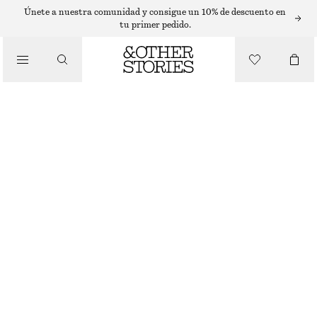
ESMALTE DE UÑAS
Únete a nuestra comunidad y consigue un 10% de descuento en
tu primer pedido.
BITTER CHERRIES LACA DE UÑAS
/
BELLEZA
€ 4
€ 12
10 ML | € 400 / 1 L
AGOTADO
BITTER CHERRIES
ELIGE TALLA