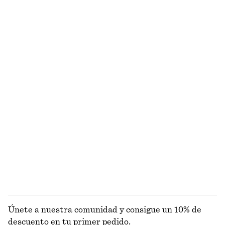
€ 69
€ 89
€ 39
€ 79
Última oportunidad
Última oportunidad
Alpaca-lana
Alpaca-lana
Camiseta de tirantes con cuello de canalé
Vestido midi con cuello barco
€ 29
€ 79
€ 39
€ 99
Última oportunidad
Última oportunidad
Bruma corporal Perle de Coco​
Vestido midi de satén de un solo hombro
€ 15
€ 39
€ 89
Última oportunidad
150 G | € 100 / 1 KG
Exclusivo online
9 fragancias
EXPLORAR VESTIDOS
Únete a nuestra comunidad y consigue un 10% de
descuento en tu primer pedido.