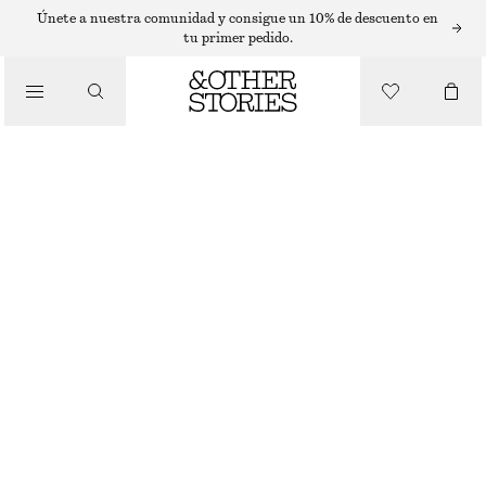
MINIVESTIDOS
Únete a nuestra comunidad y consigue un 10% de descuento en
tu primer pedido.
/
VESTIDOS
MINIVESTIDO TIPO POLO DE ALGODÓN A RAYAS
€ 29
€ 69
/
ÚLTIMA OPORTUNIDAD
ROPA
RAYAS AMARILLAS/MORADAS
XS
S
M
L