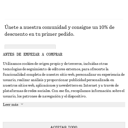
Únete a nuestra comunidad y consigue un 10% de
descuento en tu primer pedido.
CREATE ACCOUNT
ANTES DE EMPEZAR A COMPRAR
Utilizamos cookies de origen propio y de terceros, incluidas otras
tecnologías de seguimiento de editores externos, para ofrecerte la
PONTE EN CONTACTO CON NOSOTROS
funcionalidad completa de nuestro sitio web, personalizar su experiencia de
usuario, realizar análisis y proporcionar publicidad personalizada en
Contacta con nosotros
Instagram
nuestros sitios web, aplicaciones y newsletters en Internet y a través de
ATENCIÓN AL CLIENTE
plataformas de redes sociales. Con ese fin, recopilamos información sobre el
Localizador de tiendas
Pinterest
usuario, los patrones de navegación y el dispositivo.
Pago
ACERCA DE
Filiales
Facebook
Leer más
Tarjeta regalo
Sobre nosotros
Empleo
YouTube
Entrega
Fase de creación
Prensa
TikTok
Devolución y reembolso
ACEPTAR TODO