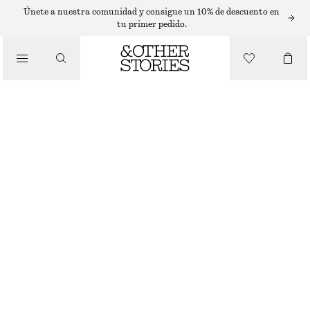
LABIOS
Únete a nuestra comunidad y consigue un 10% de descuento en
tu primer pedido.
/
MAQUILLAJE
LÁPIZ LABIAL TRANSPARENTE PEACH PRINT
/
€ 22
BELLEZA
25 G | € 880 / 1 KG
PEACH PRINT
+
6
ELIGE TALLA
Encontrar en tienda