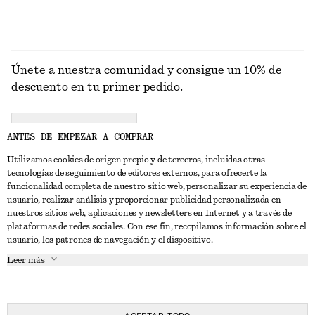
Únete a nuestra comunidad y consigue un 10% de
descuento en tu primer pedido.
CREATE ACCOUNT
ANTES DE EMPEZAR A COMPRAR
Utilizamos cookies de origen propio y de terceros, incluidas otras
tecnologías de seguimiento de editores externos, para ofrecerte la
PONTE EN CONTACTO CON NOSOTROS
funcionalidad completa de nuestro sitio web, personalizar su experiencia de
usuario, realizar análisis y proporcionar publicidad personalizada en
Contacta con nosotros
Instagram
nuestros sitios web, aplicaciones y newsletters en Internet y a través de
ATENCIÓN AL CLIENTE
plataformas de redes sociales. Con ese fin, recopilamos información sobre el
Localizador de tiendas
Pinterest
usuario, los patrones de navegación y el dispositivo.
Pago
ACERCA DE
Filiales
Facebook
Leer más
Tarjeta regalo
Sobre nosotros
Empleo
YouTube
Entrega
Fase de creación
Prensa
TikTok
Devolución y reembolso