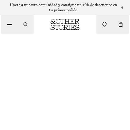
LABIOS
Únete a nuestra comunidad y consigue un 10% de descuento en
tu primer pedido.
/
MAQUILLAJE
LÁPIZ DE LABIOS TRANSPARENTE PETAL EXPRESSION
/
€ 22
BELLEZA
25 G | € 880 / 1 KG
PETAL EXPRESSION
+
6
ELIGE TALLA
Encontrar en tienda