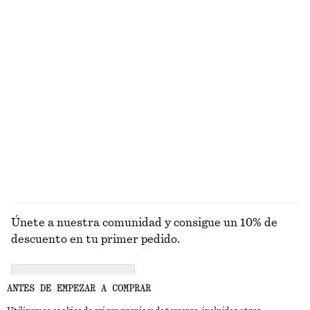
EXPLORA OTRAS COLECCIONES
PRENDAS DE
VESTIDOS
ACCESORIOS
CHAQUETAS Y
PUNTO
ABRIGOS
Únete a nuestra comunidad y consigue un 10% de
descuento en tu primer pedido.
CREATE ACCOUNT
ANTES DE EMPEZAR A COMPRAR