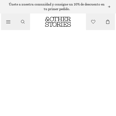
CÁRDIGANS
Únete a nuestra comunidad y consigue un 10% de descuento en
tu primer pedido.
/
PRENDAS DE PUNTO
CÁRDIGAN DE PUNTO DE MANGA CORTA
€ 59
€ 89
ÚLTIMA OPORTUNIDAD
/
ROPA
AZUL EMPOLVADO
XS
S
M
L