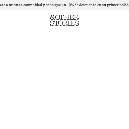
ete a nuestra comunidad y consigue un 10% de descuento en tu primer pedid
CÁRDIGAN DE PUNTO DE MANGA CORTA
AGOTADO
BLANCO
XS
S
M
L
Guía de tallas
TALLA