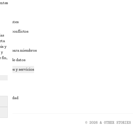
entes
estudiantes
iva de conflictos
ías
eta
ciones
is y
iciones para miembros
 y
 fin,
tición de datos
 cookies y servicios
dad
ervicio
cesibilidad
© 2026 & OTHER STORIES