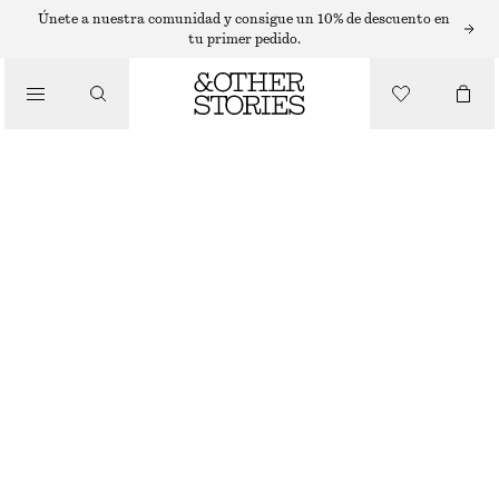
PANTALONES SLIM FIT
Únete a nuestra comunidad y consigue un 10% de descuento en
tu primer pedido.
/
PANTALONES
SLIMSLITCUFFTROUSERS
€ 79
AGOTADO
/
ROPA
BLACK
32
34
36
38
40
42
44