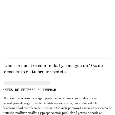
PRENDAS DE
VESTIDOS
ACCESORIOS
CHAQUETAS Y
PUNTO
ABRIGOS
Únete a nuestra comunidad y consigue un 10% de
descuento en tu primer pedido.
CREATE ACCOUNT
ANTES DE EMPEZAR A COMPRAR
Utilizamos cookies de origen propio y de terceros, incluidas otras
tecnologías de seguimiento de editores externos, para ofrecerte la
PONTE EN CONTACTO CON NOSOTROS
funcionalidad completa de nuestro sitio web, personalizar su experiencia de
usuario, realizar análisis y proporcionar publicidad personalizada en