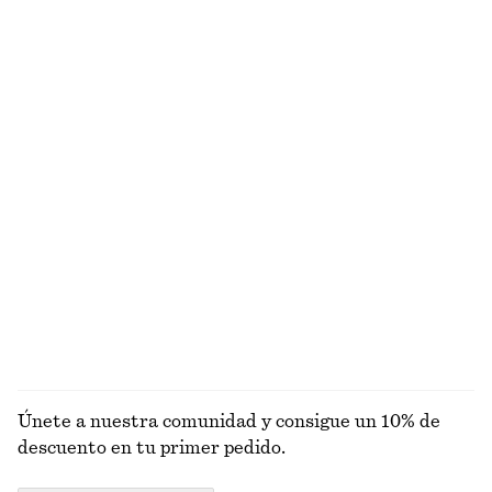
€ 39
€ 59
€ 35
€ 99
Última oportunidad
PRECIO MÁS BAJO ÚLTIMOS 30 DÍAS:
€ 45
Última oportunidad
Camiseta de algodón con cuello redondo
Camiseta de tirantes de punto con cuello redondo
€ 25
€ 35
€ 49
100% algodón orgánico
Última oportunidad
+
11
Cárdigan de algodón en punto de canalé
Suéter de punto
€ 35
€ 89
€ 49
Última oportunidad
+
3
EXPLORAR TOPS Y CAMISETAS
Únete a nuestra comunidad y consigue un 10% de
descuento en tu primer pedido.