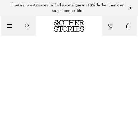
T-SHIRTS
Únete a nuestra comunidad y consigue un 10% de descuento en
tu primer pedido.
/
TOPS Y CAMISETAS
CAMISETA DE ALGODÓN A RAYAS DE CORTE HOLGADO
€ 22
€ 39
ÚLTIMA OPORTUNIDAD
/
ROPA
RAYAS GRISES Y BLANCAS
XS
S
M
L