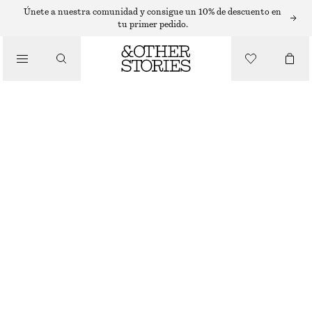
VESTIDOS LARGOS
Únete a nuestra comunidad y consigue un 10% de descuento en
tu primer pedido.
/
VESTIDOS
MAXIVESTIDO DE SEDA CON CUELLO DE PICO
€ 175
€ 279
/
ÚLTIMA OPORTUNIDAD
ROPA
NEGRO/ESTAMPADO FLORAL VERDE
32
34
36
38
40
42
44