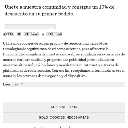
Únete a nuestra comunidad y consigue un 10% de
descuento en tu primer pedido.
CREATE ACCOUNT
ANTES DE EMPEZAR A COMPRAR
Utilizamos cookies de origen propio y de terceros, incluidas otras
tecnologías de seguimiento de editores externos, para ofrecerte la
PONTE EN CONTACTO CON NOSOTROS
funcionalidad completa de nuestro sitio web, personalizar su experiencia de
usuario, realizar análisis y proporcionar publicidad personalizada en
Contacta con nosotros
Instagram
nuestros sitios web, aplicaciones y newsletters en Internet y a través de
ATENCIÓN AL CLIENTE
plataformas de redes sociales. Con ese fin, recopilamos información sobre el
Localizador de tiendas
Pinterest
usuario, los patrones de navegación y el dispositivo.
Pago
ACERCA DE
Filiales
Facebook
Leer más
Tarjeta regalo
Sobre nosotros
Empleo
YouTube
Entrega
Fase de creación
Prensa
TikTok
Devolución y reembolso
ACEPTAR TODO
Derecho de desistimiento
SOLO COOKIES NECESARIAS
Preguntas frecuentes
© 2026 & OTHER STORIES