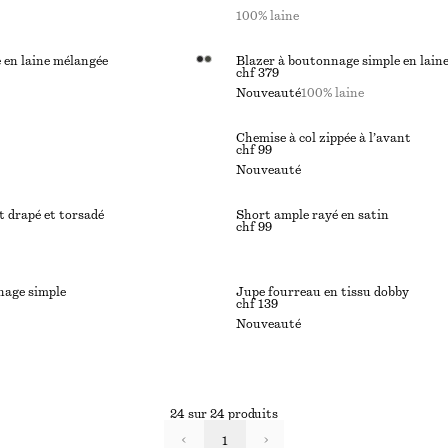
100% laine
 en laine mélangée
Blazer à boutonnage simple en lain
chf 379
Nouveauté
100% laine
Chemise à col zippée à l’avant
chf 99
Nouveauté
et drapé et torsadé
Short ample rayé en satin
chf 99
nage simple
Jupe fourreau en tissu dobby
chf 139
Nouveauté
24 sur 24 produits
1