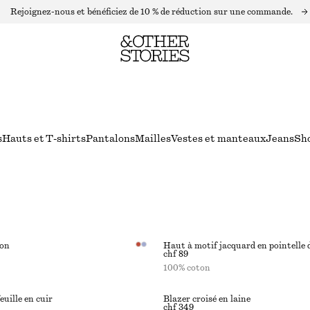
Rejoignez-nous et bénéficiez de 10 % de réduction sur une commande.
s
Hauts et T-shirts
Pantalons
Mailles
Vestes et manteaux
Jeans
Sh
ton
Haut à motif jacquard en pointelle 
chf 89
100% coton
euille en cuir
Blazer croisé en laine
chf 349