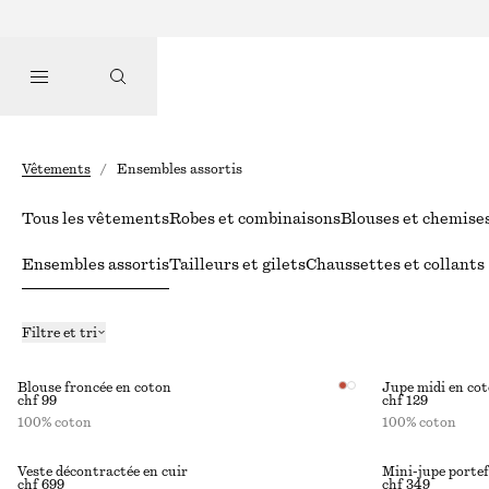
Vêtements
/
Ensembles assortis
Tous les vêtements
Robes et combinaisons
Blouses et chemise
Ensembles assortis
Tailleurs et gilets
Chaussettes et collants
Filtre et tri
Blouse froncée en coton
Jupe midi en co
chf 99
chf 129
100% coton
100% coton
Veste décontractée en cuir
Mini-jupe portef
chf 699
chf 349