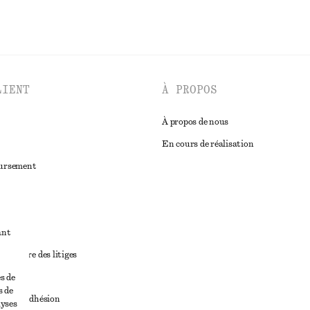
LIENT
À PROPOS
À propos de nous
En cours de réalisation
oursement
ant
diciaire des litiges
ales
s de
s de
ales d’adhésion
lyses