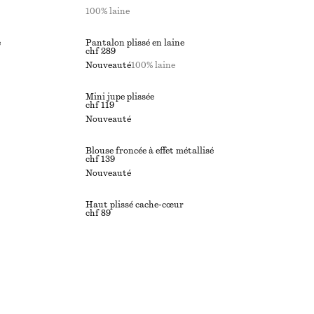
100% laine
e
Pantalon plissé en laine
chf 289
Nouveauté
100% laine
Mini jupe plissée
chf 119
Nouveauté
Blouse froncée à effet métallisé
chf 139
Nouveauté
Haut plissé cache-cœur
chf 89