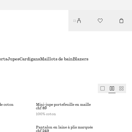
orts
Jupes
Cardigans
Maillots de bain
Blazers
de coton
Mini-jupe portefeuille en maille
chf 89
100% coton
Pantalon en laine à plis marqués
chf 249