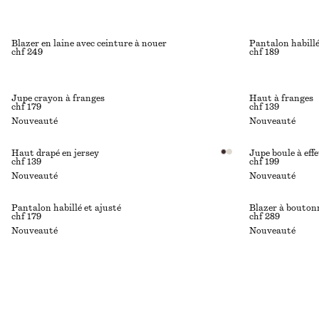
Blazer en laine avec ceinture à nouer
Pantalon habillé
chf 249
chf 189
Jupe crayon à franges
Haut à franges
chf 179
chf 139
Nouveauté
Nouveauté
Haut drapé en jersey
Jupe boule à eff
chf 139
chf 199
Nouveauté
Nouveauté
Pantalon habillé et ajusté
Blazer à bouton
chf 179
chf 289
Nouveauté
Nouveauté