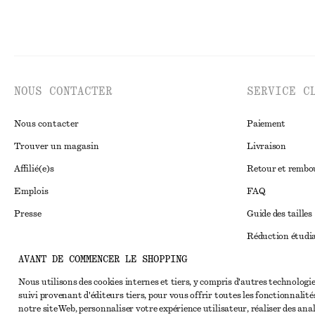
NOUS CONTACTER
SERVICE C
Nous contacter
Paiement
Trouver un magasin
Livraison
Affilié(e)s
Retour et remb
Emplois
FAQ
Presse
Guide des tailles
Réduction étudi
AVANT DE COMMENCER LE SHOPPING
Règlement extraju
Instagram
Conditions génér
Nous utilisons des cookies internes et tiers, y compris d'autres technologie
Pinterest
suivi provenant d'éditeurs tiers, pour vous offrir toutes les fonctionnalité
Conditions génér
Facebook
notre site Web, personnaliser votre expérience utilisateur, réaliser des ana