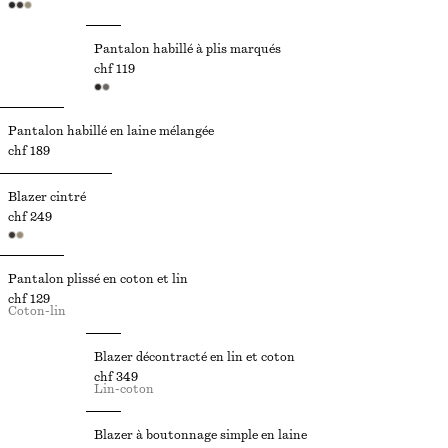
Pantalon habillé à plis marqués
chf 119
Pantalon habillé en laine mélangée
chf 189
Blazer cintré
chf 249
Pantalon plissé en coton et lin
chf 129
Coton-lin
Blazer décontracté en lin et coton
chf 349
Lin-coton
Blazer à boutonnage simple en laine