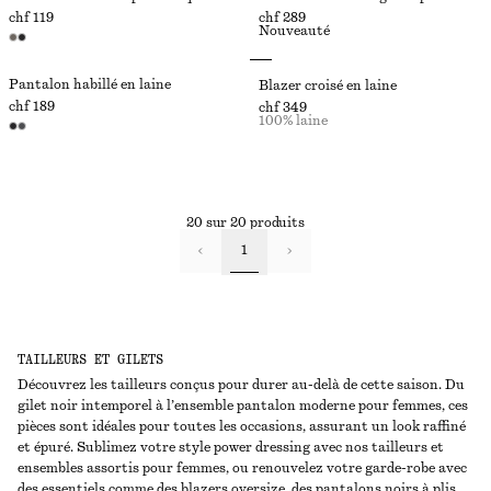
chf 119
chf 289
Nouveauté
Pantalon habillé en laine
Blazer croisé en laine
chf 189
chf 349
100% laine
20 sur 20 produits
1
TAILLEURS ET GILETS
Découvrez les tailleurs conçus pour durer au-delà de cette saison. Du
gilet noir intemporel à l’ensemble pantalon moderne pour femmes, ces
pièces sont idéales pour toutes les occasions, assurant un look raffiné
et épuré. Sublimez votre style power dressing avec nos tailleurs et
ensembles assortis pour femmes, ou renouvelez votre garde-robe avec
des essentiels comme des blazers oversize, des pantalons noirs à plis