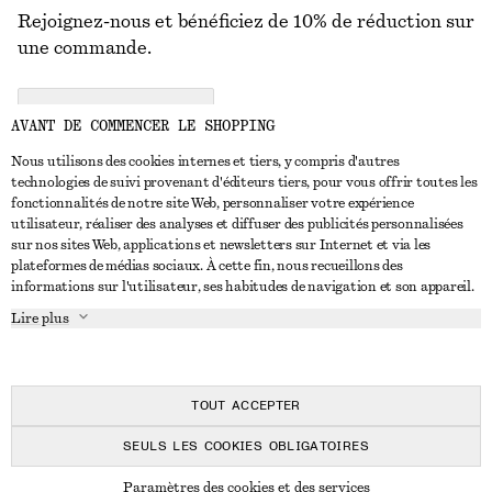
Rejoignez-nous et bénéficiez de 10% de réduction sur
une commande.
CREATE ACCOUNT
AVANT DE COMMENCER LE SHOPPING
Nous utilisons des cookies internes et tiers, y compris d'autres
technologies de suivi provenant d'éditeurs tiers, pour vous offrir toutes les
NOUS CONTACTER
fonctionnalités de notre site Web, personnaliser votre expérience
utilisateur, réaliser des analyses et diffuser des publicités personnalisées
Nous contacter
Instagram
sur nos sites Web, applications et newsletters sur Internet et via les
SERVICE CLIENT
plateformes de médias sociaux. À cette fin, nous recueillons des
Trouver un magasin
Pinterest
informations sur l'utilisateur, ses habitudes de navigation et son appareil.
Paiement
À PROPOS
Affilié(e)s
Facebook
Lire plus
Livraison
À propos de nous
Emplois
Youtube
Retour et remboursement
En cours de réalisation
Presse
TikTok
FAQ
TOUT ACCEPTER
Guide des tailles
SEULS LES COOKIES OBLIGATOIRES
Réduction étudiant
© 2026 & OTHER STORIES
Paramètres des cookies et des services