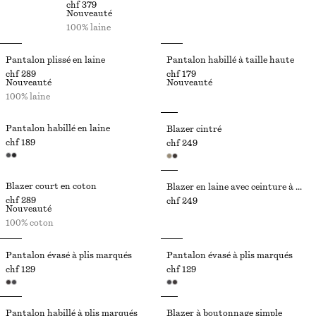
chf 379
Nouveauté
100% laine
Pantalon plissé en laine
Pantalon habillé à taille haute
chf 289
chf 179
Nouveauté
Nouveauté
100% laine
Pantalon habillé en laine
Blazer cintré
chf 189
chf 249
Blazer court en coton
Blazer en laine avec ceinture à nouer
chf 289
chf 249
Nouveauté
100% coton
Pantalon évasé à plis marqués
Pantalon évasé à plis marqués
chf 129
chf 129
Pantalon habillé à plis marqués
Blazer à boutonnage simple