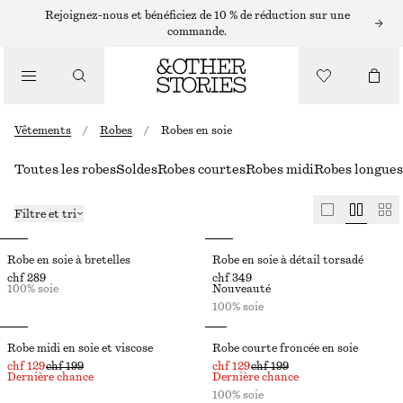
Rejoignez-nous et bénéficiez de 10 % de réduction sur une
commande.
Vêtements
/
Robes
/
Robes en soie
Toutes les robes
Soldes
Robes courtes
Robes midi
Robes longues
Filtre et tri
Robe en soie à bretelles
Robe en soie à détail torsadé
chf 289
chf 349
100% soie
Nouveauté
100% soie
Robe midi en soie et viscose
Robe courte froncée en soie
chf 129
chf 199
chf 129
chf 199
Dernière chance
Dernière chance
100% soie