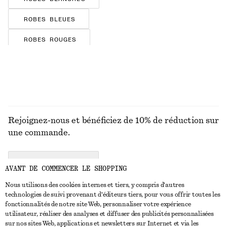
ROBES BLEUES
ROBES ROUGES
ROBES BRUNES
ROBES FLEURIES
ROBES EN SOIE
Rejoignez-nous et bénéficiez de 10% de réduction sur
ROBES EN SATIN
une commande.
ROBES EN COTON
ROBES RAYÉES
CREATE ACCOUNT
AVANT DE COMMENCER LE SHOPPING
ROBES EN JERSEY
Nous utilisons des cookies internes et tiers, y compris d'autres
technologies de suivi provenant d'éditeurs tiers, pour vous offrir toutes les
NOUS CONTACTER
fonctionnalités de notre site Web, personnaliser votre expérience
utilisateur, réaliser des analyses et diffuser des publicités personnalisées
Nous contacter
Instagram
sur nos sites Web, applications et newsletters sur Internet et via les