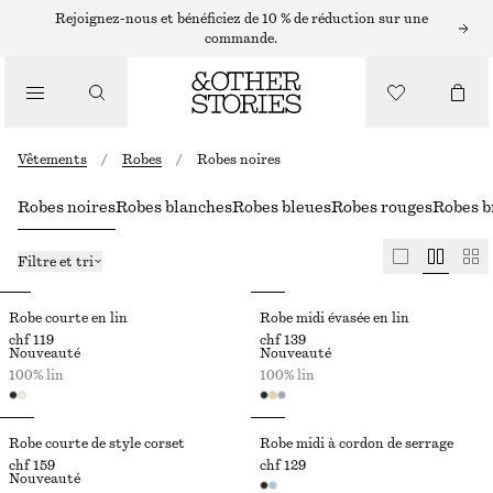
Rejoignez-nous et bénéficiez de 10 % de réduction sur une
commande.
Vêtements
/
Robes
/
Robes noires
Robes noires
Robes blanches
Robes bleues
Robes rouges
Robes b
Filtre et tri
Robe courte en lin
Robe midi évasée en lin
chf 119
chf 139
Nouveauté
Nouveauté
100% lin
100% lin
Robe courte de style corset
Robe midi à cordon de serrage
chf 159
chf 129
Nouveauté