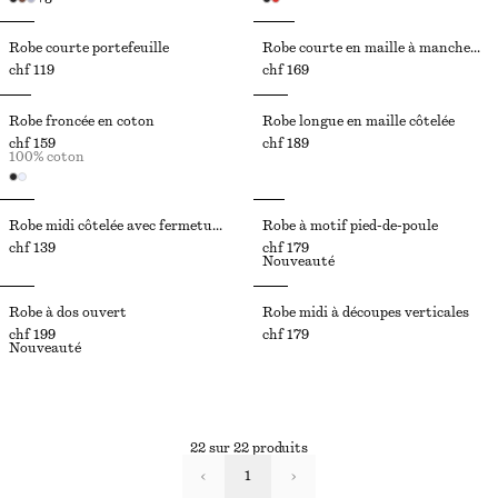
Robe courte portefeuille
Robe courte en maille à manches sculpturales
chf 119
chf 169
Robe froncée en coton
Robe longue en maille côtelée
chf 159
chf 189
100% coton
Robe midi côtelée avec fermeture éclair à l’avant
Robe à motif pied-de-poule
chf 139
chf 179
Nouveauté
Robe à dos ouvert
Robe midi à découpes verticales
chf 199
chf 179
Nouveauté
22 sur 22 produits
1