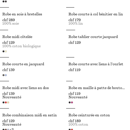
Robe en soie à bretelles
Robe courte à col bénitier en lin
chf 289
chf 179
100% soie
100% lin
Robe midi côtelée
Robe tablier courte jacquard
chf 129
chf 129
100% coton biologique
Robe courte en jacquard
Robe courte avec liens à l’ourlet
chf 139
chf 119
Robe midi avec liens au dos
Robe en maille à patte de boutonnage
chf 139
chf 119
Nouveauté
Nouveauté
Robe combinaison midi en satin
Robe ceinturée en coton
chf 129
chf 189
Nouveauté
100% coton
+
3