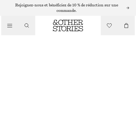
BAGUES
Rejoignez-nous et bénéficiez de 10 % de réduction sur une
commande.
/
BIJOUX
/
ENSEMBLE DE TROIS BAGUES
ACCESSOIRES
CHF 35
RUPTURE DE STOCK
DORÉ/VERT
S
M
L