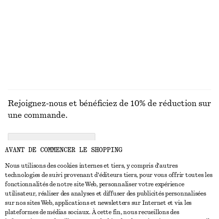
Collier style lasso en chaîne type serpent
Sandales à brides en cuir
chf 49
chf 139
DÉCOUVRIR TOUTES LES BIJOUX
Rejoignez-nous et bénéficiez de 10% de réduction sur
une commande.
CREATE ACCOUNT
AVANT DE COMMENCER LE SHOPPING
Nous utilisons des cookies internes et tiers, y compris d'autres
technologies de suivi provenant d'éditeurs tiers, pour vous offrir toutes les
NOUS CONTACTER
fonctionnalités de notre site Web, personnaliser votre expérience
utilisateur, réaliser des analyses et diffuser des publicités personnalisées
Nous contacter
Instagram
sur nos sites Web, applications et newsletters sur Internet et via les
SERVICE CLIENT
plateformes de médias sociaux. À cette fin, nous recueillons des