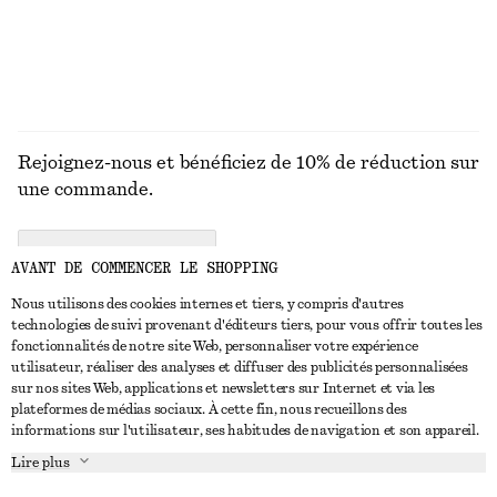
DÉCOUVRIR TOUTES LES BIJOUX
Rejoignez-nous et bénéficiez de 10% de réduction sur
une commande.
CREATE ACCOUNT
AVANT DE COMMENCER LE SHOPPING
Nous utilisons des cookies internes et tiers, y compris d'autres
technologies de suivi provenant d'éditeurs tiers, pour vous offrir toutes les
NOUS CONTACTER
fonctionnalités de notre site Web, personnaliser votre expérience
utilisateur, réaliser des analyses et diffuser des publicités personnalisées
Nous contacter
Instagram
sur nos sites Web, applications et newsletters sur Internet et via les
SERVICE CLIENT
plateformes de médias sociaux. À cette fin, nous recueillons des
Trouver un magasin
Pinterest
informations sur l'utilisateur, ses habitudes de navigation et son appareil.
Paiement
À PROPOS
Affilié(e)s
Facebook
Lire plus
Livraison