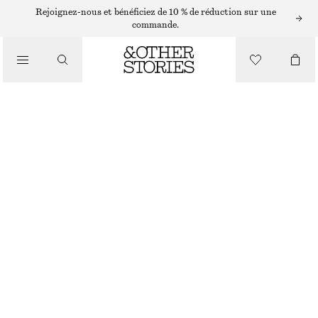
BAGUES
Rejoignez-nous et bénéficiez de 10 % de réduction sur une
commande.
/
BIJOUX
/
BAGUE COQUILLAGE D’EXCEPTION
ACCESSOIRES
CHF 39
DORÉ
S
M
L
Guide des tailles
TAILLE