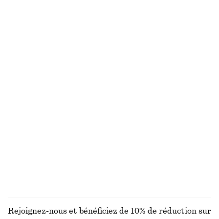
Short court en jacquard à bordure en dentelle
Pantalon en satin à enfiler
chf 55
chf 89
chf 45
chf 89
Dernière chance
Dernière chance
Chemise en coton à manches courtes
T-shirt ajusté
chf 55
chf 129
chf 25
chf 55
Dernière chance
Dernière chance
Pantalon en satin à enfiler
T-shirt en laine côtelée
chf 39
chf 89
chf 55
chf 99
Dernière chance
Dernière chance
DÉCOUVRIR TOUTES LES PANTALONS
Rejoignez-nous et bénéficiez de 10% de réduction sur