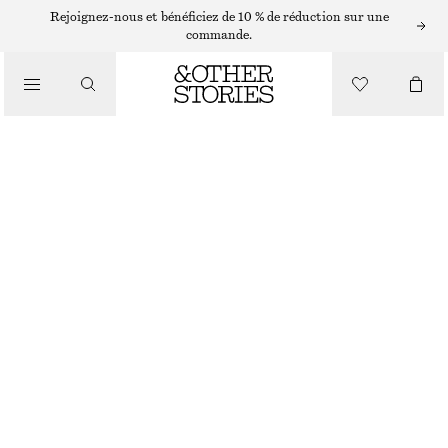
SHORTS
Rejoignez-nous et bénéficiez de 10 % de réduction sur une
commande.
/
PANTALONS
SHORT TRAPÈZE EN SATIN
/
CHF 69
CHF 119
VÊTEMENTS
DERNIÈRE CHANCE
VERT OLIVE
32
34
36
38
40
42
44