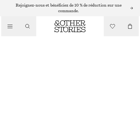
SHORTS
Rejoignez-nous et bénéficiez de 10 % de réduction sur une
commande.
/
PANTALONS
SHORT AMPLE
/
CHF 65
CHF 119
VÊTEMENTS
DERNIÈRE CHANCE
ROUGE/MULTICOLORE
XS
S
M
L