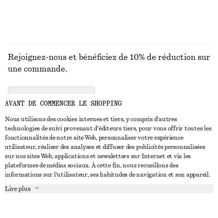
Rejoignez-nous et bénéficiez de 10% de réduction sur
une commande.
CREATE ACCOUNT
AVANT DE COMMENCER LE SHOPPING
Nous utilisons des cookies internes et tiers, y compris d'autres
technologies de suivi provenant d'éditeurs tiers, pour vous offrir toutes les
NOUS CONTACTER
fonctionnalités de notre site Web, personnaliser votre expérience
utilisateur, réaliser des analyses et diffuser des publicités personnalisées
Nous contacter
Instagram
sur nos sites Web, applications et newsletters sur Internet et via les
SERVICE CLIENT
plateformes de médias sociaux. À cette fin, nous recueillons des
Trouver un magasin
Pinterest
informations sur l'utilisateur, ses habitudes de navigation et son appareil.
Paiement
À PROPOS
Affilié(e)s
Facebook
Lire plus
Livraison
À propos de nous
Emplois
Youtube
Retour et remboursement