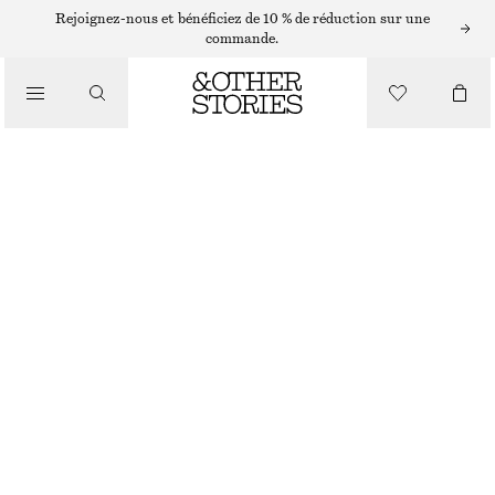
SHORTS
Rejoignez-nous et bénéficiez de 10 % de réduction sur une
commande.
/
PANTALONS
SHORT COURT EN JACQUARD À BORDURE EN DENTELLE
/
CHF 59
CHF 89
VÊTEMENTS
DERNIÈRE CHANCE
BEIGE CLAIR
XS
S
M
L