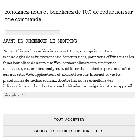
Rejoignez-nous et bénéficiez de 10% de réduction sur
une commande.
CREATE ACCOUNT
AVANT DE COMMENCER LE SHOPPING
Nous utilisons des cookies internes et tiers, y compris d'autres
technologies de suivi provenant d'éditeurs tiers, pour vous offrir toutes les
NOUS CONTACTER
fonctionnalités de notre site Web, personnaliser votre expérience
utilisateur, réaliser des analyses et diffuser des publicités personnalisées
Nous contacter
Instagram
sur nos sites Web, applications et newsletters sur Internet et via les
SERVICE CLIENT
plateformes de médias sociaux. À cette fin, nous recueillons des
Trouver un magasin
Pinterest
informations sur l'utilisateur, ses habitudes de navigation et son appareil.
Paiement
À PROPOS
Affilié(e)s
Facebook
Lire plus
Livraison
À propos de nous
Emplois
Youtube
Retour et remboursement
En cours de réalisation
Presse
TikTok
FAQ
TOUT ACCEPTER
Guide des tailles
SEULS LES COOKIES OBLIGATOIRES
Réduction étudiant