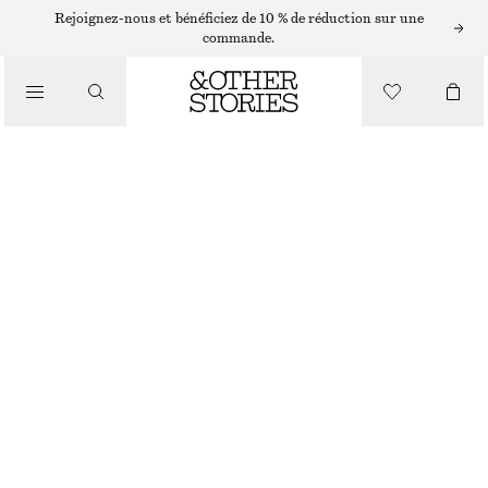
Rejoignez-nous et bénéficiez de 10 % de réduction sur une
/
commande.
HAUTS ET T-SHIRTS
HAUT FRONCÉ EN JERSEY
CHF 55
CHF 99
/
DERNIÈRE CHANCE
VÊTEMENTS
VIOLET CLAIR
XS
S
M
L