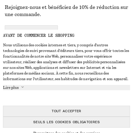
Rejoignez-nous et bénéficiez de 10% de réduction sur
une commande.
CREATE ACCOUNT
AVANT DE COMMENCER LE SHOPPING
Nous utilisons des cookies internes et tiers, y compris d'autres
technologies de suivi provenant d'éditeurs tiers, pour vous offrir toutes les
NOUS CONTACTER
fonctionnalités de notre site Web, personnaliser votre expérience
utilisateur, réaliser des analyses et diffuser des publicités personnalisées
Nous contacter
Instagram
sur nos sites Web, applications et newsletters sur Internet et via les
SERVICE CLIENT
plateformes de médias sociaux. À cette fin, nous recueillons des
Trouver un magasin
Pinterest
informations sur l'utilisateur, ses habitudes de navigation et son appareil.
Paiement
À PROPOS
Affilié(e)s
Facebook
Lire plus
Livraison
À propos de nous
Emplois
Youtube
Retour et remboursement
En cours de réalisation
Presse
TikTok
FAQ
TOUT ACCEPTER
Guide des tailles
SEULS LES COOKIES OBLIGATOIRES
Réduction étudiant
© 2026 & OTHER STORIES