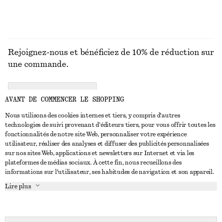
Rejoignez-nous et bénéficiez de 10% de réduction sur
une commande.
CREATE ACCOUNT
AVANT DE COMMENCER LE SHOPPING
Nous utilisons des cookies internes et tiers, y compris d'autres
technologies de suivi provenant d'éditeurs tiers, pour vous offrir toutes les
NOUS CONTACTER
fonctionnalités de notre site Web, personnaliser votre expérience
utilisateur, réaliser des analyses et diffuser des publicités personnalisées
Nous contacter
Instagram
sur nos sites Web, applications et newsletters sur Internet et via les
SERVICE CLIENT
plateformes de médias sociaux. À cette fin, nous recueillons des
Trouver un magasin
Pinterest
informations sur l'utilisateur, ses habitudes de navigation et son appareil.
Paiement
À PROPOS
Affilié(e)s
Facebook
Lire plus
Livraison
À propos de nous
Emplois
Youtube
Retour et remboursement
En cours de réalisation
Presse
TikTok