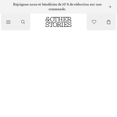
Rejoignez-nous et bénéficiez de 10 % de réduction sur une
commande.
/
HAUTS ET T-SHIRTS
DÉBARDEUR EN SOIE
CHF 99
CHF 129
DERNIÈRE CHANCE
/
VÊTEMENTS
VERT/IMPRIMÉ
32
34
36
38
40
42
44