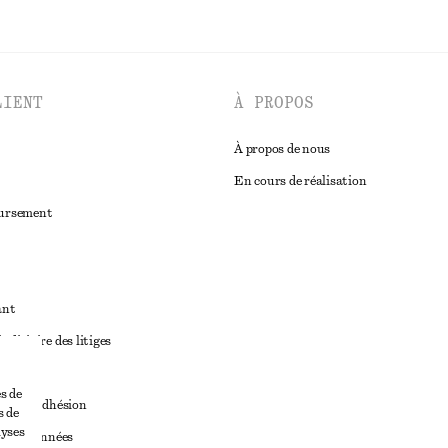
LIENT
À PROPOS
À propos de nous
En cours de réalisation
oursement
ant
diciaire des litiges
ales
s de
ales d’adhésion
s de
lyses
ge de données