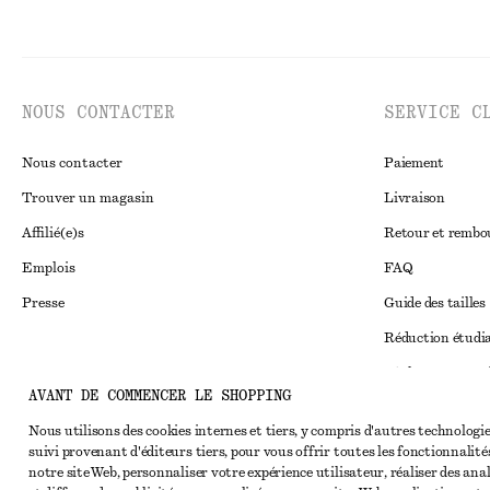
NOUS CONTACTER
SERVICE C
Nous contacter
Paiement
Trouver un magasin
Livraison
Affilié(e)s
Retour et remb
Emplois
FAQ
Presse
Guide des tailles
Réduction étudi
Règlement extraju
Instagram
AVANT DE COMMENCER LE SHOPPING
Conditions génér
Pinterest
Nous utilisons des cookies internes et tiers, y compris d'autres technologie
Conditions génér
Facebook
suivi provenant d'éditeurs tiers, pour vous offrir toutes les fonctionnalité
notre site Web, personnaliser votre expérience utilisateur, réaliser des ana
Cookies et parta
Youtube