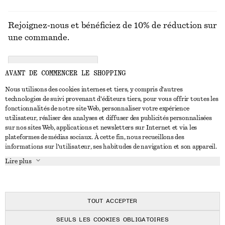
Rejoignez-nous et bénéficiez de 10% de réduction sur
une commande.
CREATE ACCOUNT
AVANT DE COMMENCER LE SHOPPING
Nous utilisons des cookies internes et tiers, y compris d'autres
technologies de suivi provenant d'éditeurs tiers, pour vous offrir toutes les
NOUS CONTACTER
fonctionnalités de notre site Web, personnaliser votre expérience
utilisateur, réaliser des analyses et diffuser des publicités personnalisées
Nous contacter
Instagram
sur nos sites Web, applications et newsletters sur Internet et via les
SERVICE CLIENT
plateformes de médias sociaux. À cette fin, nous recueillons des
Trouver un magasin
Pinterest
informations sur l'utilisateur, ses habitudes de navigation et son appareil.
Paiement
À PROPOS
Affilié(e)s
Facebook
Lire plus
Livraison
À propos de nous
Emplois
Youtube
Retour et remboursement
En cours de réalisation
Presse
TikTok
FAQ
TOUT ACCEPTER
Guide des tailles
SEULS LES COOKIES OBLIGATOIRES