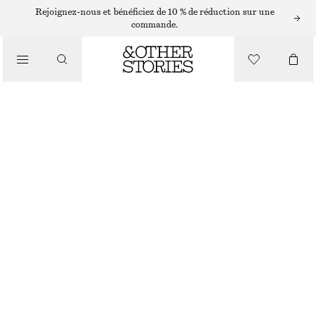
ROBES COURTES
Rejoignez-nous et bénéficiez de 10 % de réduction sur une
commande.
/
ROBES
ROBE COURTE À CORDON DE SERRAGE
/
CHF 99
VÊTEMENTS
NOIR/MOTIF FLEURI
32
34
36
38
40
42
44
Guide des tailles
TAILLE