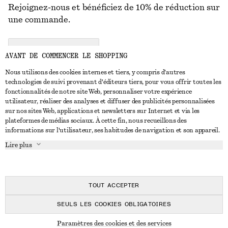
Rejoignez-nous et bénéficiez de 10% de réduction sur
une commande.
CREATE ACCOUNT
AVANT DE COMMENCER LE SHOPPING
Nous utilisons des cookies internes et tiers, y compris d'autres
technologies de suivi provenant d'éditeurs tiers, pour vous offrir toutes les
NOUS CONTACTER
fonctionnalités de notre site Web, personnaliser votre expérience
utilisateur, réaliser des analyses et diffuser des publicités personnalisées
Nous contacter
Instagram
sur nos sites Web, applications et newsletters sur Internet et via les
SERVICE CLIENT
plateformes de médias sociaux. À cette fin, nous recueillons des
Trouver un magasin
Pinterest
informations sur l'utilisateur, ses habitudes de navigation et son appareil.
Paiement
À PROPOS
Affilié(e)s
Facebook
Lire plus
Livraison
À propos de nous
Emplois
Youtube
Retour et remboursement
En cours de réalisation
Presse
TikTok
FAQ
TOUT ACCEPTER
Guide des tailles
SEULS LES COOKIES OBLIGATOIRES
Réduction étudiant
© 2026 & OTHER STORIES
Paramètres des cookies et des services