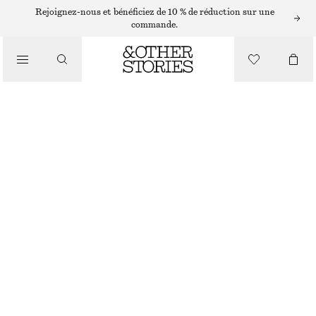
ROBES COURTES
Rejoignez-nous et bénéficiez de 10 % de réduction sur une
commande.
/
ROBES
ROBE COURTE À CORDON DE SERRAGE
/
CHF 99
VÊTEMENTS
JAUNE/MOTIFS FLORAUX
32
34
36
38
40
42
44
Guide des tailles
TAILLE