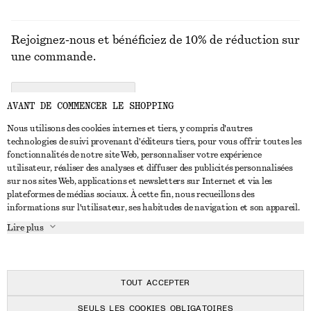
Rejoignez-nous et bénéficiez de 10% de réduction sur
une commande.
CREATE ACCOUNT
AVANT DE COMMENCER LE SHOPPING
Nous utilisons des cookies internes et tiers, y compris d'autres
technologies de suivi provenant d'éditeurs tiers, pour vous offrir toutes les
NOUS CONTACTER
fonctionnalités de notre site Web, personnaliser votre expérience
utilisateur, réaliser des analyses et diffuser des publicités personnalisées
Nous contacter
Instagram
sur nos sites Web, applications et newsletters sur Internet et via les
SERVICE CLIENT
plateformes de médias sociaux. À cette fin, nous recueillons des
Trouver un magasin
Pinterest
informations sur l'utilisateur, ses habitudes de navigation et son appareil.
Paiement
À PROPOS
Affilié(e)s
Facebook
Lire plus
Livraison
À propos de nous
Emplois
Youtube
Retour et remboursement
En cours de réalisation
Presse
TikTok
FAQ
TOUT ACCEPTER
Guide des tailles
SEULS LES COOKIES OBLIGATOIRES