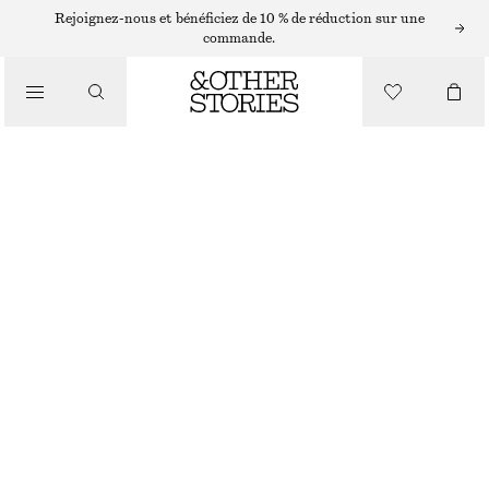
Rejoignez-nous et bénéficiez de 10 % de réduction sur une
/
commande.
CHEMISES ET BLOUSES
CHEMISE DÉCONTRACTÉE OVERSIZE
CHF 75
CHF 99
/
DERNIÈRE CHANCE
VÊTEMENTS
NOIR À MOTIF FLEURI
XS
S
M
L