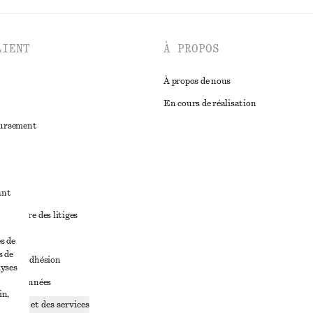
LIENT
À PROPOS
À propos de nous
En cours de réalisation
oursement
ant
diciaire des litiges
ales
s de
s de
ales d’adhésion
lyses
ge de données
in,
ookies et des services