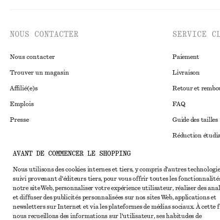
NOUS CONTACTER
SERVICE C
Nous contacter
Paiement
Trouver un magasin
Livraison
Affilié(e)s
Retour et remb
Emplois
FAQ
Presse
Guide des tailles
Réduction étudi
Règlement extraju
AVANT DE COMMENCER LE SHOPPING
Instagram
Conditions génér
Nous utilisons des cookies internes et tiers, y compris d'autres technologie
Pinterest
suivi provenant d'éditeurs tiers, pour vous offrir toutes les fonctionnalité
Conditions génér
Facebook
notre site Web, personnaliser votre expérience utilisateur, réaliser des ana
et diffuser des publicités personnalisées sur nos sites Web, applications et
Cookies et parta
Youtube
newsletters sur Internet et via les plateformes de médias sociaux. À cette f
Paramètres des c
nous recueillons des informations sur l'utilisateur, ses habitudes de
TikTok