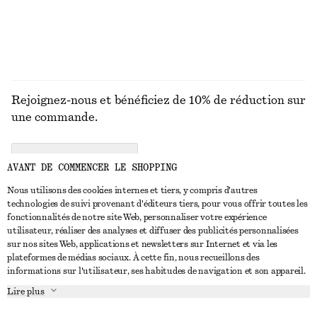
Rejoignez-nous et bénéficiez de 10% de réduction sur
une commande.
CREATE ACCOUNT
AVANT DE COMMENCER LE SHOPPING
Nous utilisons des cookies internes et tiers, y compris d'autres
technologies de suivi provenant d'éditeurs tiers, pour vous offrir toutes les
NOUS CONTACTER
fonctionnalités de notre site Web, personnaliser votre expérience
utilisateur, réaliser des analyses et diffuser des publicités personnalisées
Nous contacter
Instagram
sur nos sites Web, applications et newsletters sur Internet et via les
SERVICE CLIENT
plateformes de médias sociaux. À cette fin, nous recueillons des
Trouver un magasin
Pinterest
informations sur l'utilisateur, ses habitudes de navigation et son appareil.
Paiement
À PROPOS
Affilié(e)s
Facebook
Lire plus
Livraison
À propos de nous
Emplois
Youtube