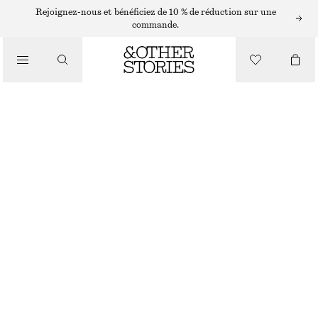
Rejoignez-nous et bénéficiez de 10 % de réduction sur une
commande.
VÊTEMENTS
CHAUSSETTES À BRODERIE FLORALE
CHF 17
RUPTURE DE STOCK
FLEURS BLANCHES ET ROUGES
36/38
39/41