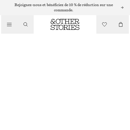
BAGUES
Rejoignez-nous et bénéficiez de 10 % de réduction sur une
commande.
/
BIJOUX
/
BAGUE MULTICOLORE EN LAITON
ACCESSOIRES
CHF 39
RUPTURE DE STOCK
BLANC/MULTICOLORE
S
M
L