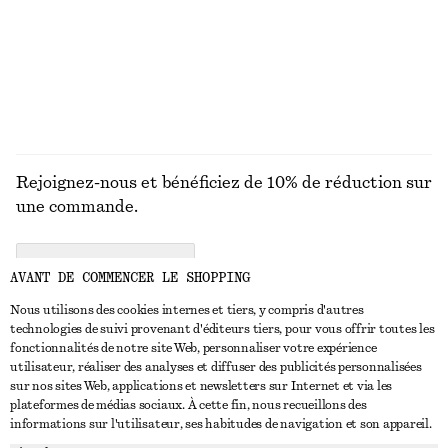
+
11
100% lin
DÉCOUVRIR TOUTES LES BIJOUX
Rejoignez-nous et bénéficiez de 10% de réduction sur
une commande.
CREATE ACCOUNT
AVANT DE COMMENCER LE SHOPPING
Nous utilisons des cookies internes et tiers, y compris d'autres
technologies de suivi provenant d'éditeurs tiers, pour vous offrir toutes les
NOUS CONTACTER
fonctionnalités de notre site Web, personnaliser votre expérience
utilisateur, réaliser des analyses et diffuser des publicités personnalisées
Nous contacter
Instagram
sur nos sites Web, applications et newsletters sur Internet et via les
SERVICE CLIENT
plateformes de médias sociaux. À cette fin, nous recueillons des
Trouver un magasin
Pinterest
informations sur l'utilisateur, ses habitudes de navigation et son appareil.
Paiement
À PROPOS