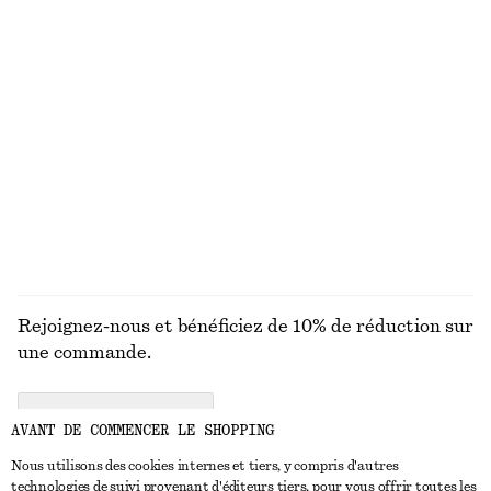
Robe midi drapée et asymétrique
T-shirt côtelé
chf 129
chf 189
chf 35
Dernière chance
+
5
Robe courte à volants
Robe-chemise à taille basse
chf 95
chf 189
chf 55
chf 139
Dernière chance
Dernière chance
DÉCOUVRIR TOUTES LES BASKETS
Rejoignez-nous et bénéficiez de 10% de réduction sur
une commande.
CREATE ACCOUNT
AVANT DE COMMENCER LE SHOPPING
Nous utilisons des cookies internes et tiers, y compris d'autres
technologies de suivi provenant d'éditeurs tiers, pour vous offrir toutes les