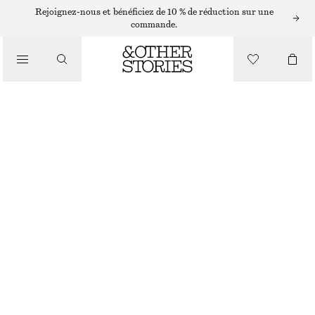
BASKETS NEW BALANCE
Rejoignez-nous et bénéficiez de 10 % de réduction sur une
commande.
/
BASKETS
BASKETS NEW BALANCE 370
CHF 89
CHF 169
/
RUPTURE DE STOCK
CHAUSSURES
MARRON CLAIR
37
38
38.5
39.5
40.5
41.5