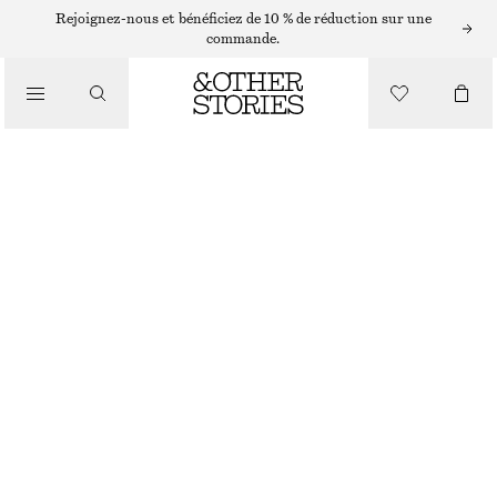
Rejoignez-nous et bénéficiez de 10 % de réduction sur une
/
commande.
CHEMISES ET BLOUSES
CHEMISE COURTE À OURLET PLISSÉ
CHF 89
/
VÊTEMENTS
ROSE VIF
32
34
36
38
40
42
44
Guide des tailles
TAILLE