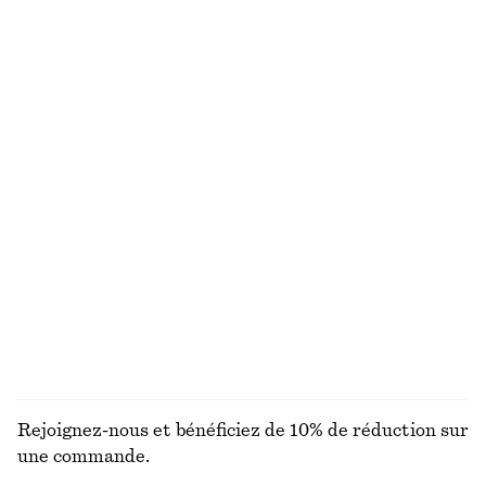
chf 89
chf 119
Chemise cintrée
Blouse croisée en coton
chf 89
chf 119
Nouveauté
100% coton
100% coton
Chemise en coton à taille ceinturée
Robe courte à smocks en popeline de coton
chf 119
chf 99
Nouveauté
100% coton
100% coton
DÉCOUVRIR TOUTES LES CHEMISES ET BLOUSES
Rejoignez-nous et bénéficiez de 10% de réduction sur
une commande.