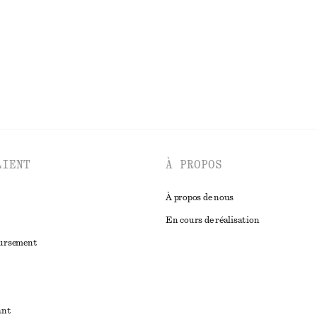
DÉCOUVRIR TOUTES LES ROBES
LIENT
À PROPOS
À propos de nous
En cours de réalisation
oursement
ant