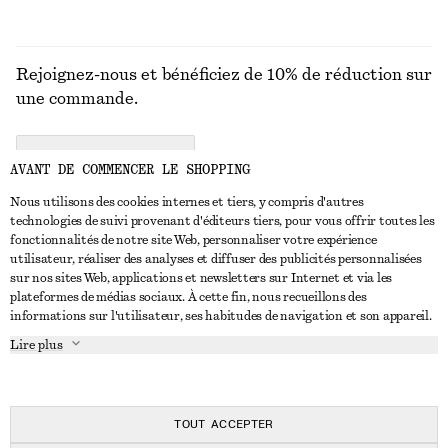
Rejoignez-nous et bénéficiez de 10% de réduction sur
une commande.
CREATE ACCOUNT
AVANT DE COMMENCER LE SHOPPING
Nous utilisons des cookies internes et tiers, y compris d'autres
technologies de suivi provenant d'éditeurs tiers, pour vous offrir toutes les
NOUS CONTACTER
fonctionnalités de notre site Web, personnaliser votre expérience
utilisateur, réaliser des analyses et diffuser des publicités personnalisées
Nous contacter
Instagram
sur nos sites Web, applications et newsletters sur Internet et via les
SERVICE CLIENT
plateformes de médias sociaux. À cette fin, nous recueillons des
Trouver un magasin
Pinterest
informations sur l'utilisateur, ses habitudes de navigation et son appareil.
Paiement
À PROPOS
Affilié(e)s
Facebook
Lire plus
Livraison
À propos de nous
Emplois
Youtube
Retour et remboursement
En cours de réalisation
Presse
TikTok
FAQ
TOUT ACCEPTER