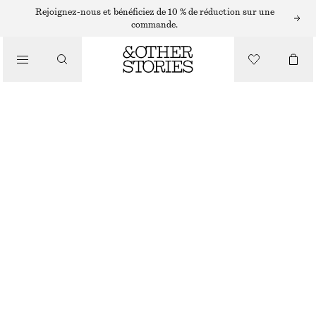
Rejoignez-nous et bénéficiez de 10 % de réduction sur une
commande.
/
HAUTS ET T-SHIRTS
HAUT EN SOIE IMPRIMÉE À CORDON DE SERRAGE
CHF 69
CHF 139
DERNIÈRE CHANCE
/
VÊTEMENTS
ROUGE PÂLE/MOTIF FLEURI
XS
S
M
L